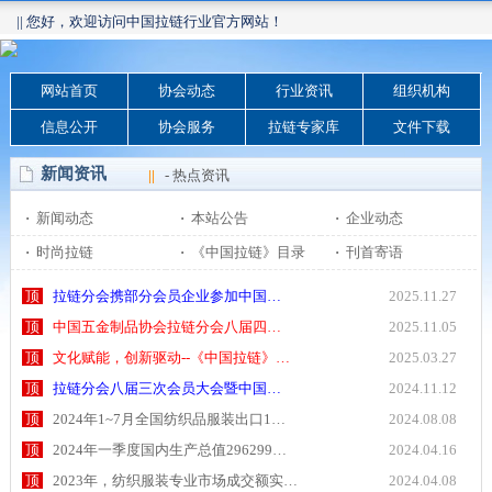
|| 您好，欢迎访问中国拉链行业官方网站！
网站首页
协会动态
行业资讯
组织机构
信息公开
协会服务
拉链专家库
文件下载
新闻资讯
||
- 热点资讯
·
新闻动态
·
本站公告
·
企业动态
·
时尚拉链
·
《中国拉链》目录
·
刊首寄语
顶
拉链分会携部分会员企业参加中国…
2025.11.27
顶
中国五金制品协会拉链分会八届四…
2025.11.05
顶
文化赋能，创新驱动--《中国拉链》…
2025.03.27
顶
拉链分会八届三次会员大会暨中国…
2024.11.12
顶
2024年1~7月全国纺织品服装出口1…
2024.08.08
顶
2024年一季度国内生产总值296299…
2024.04.16
顶
2023年，纺织服装专业市场成交额实…
2024.04.08