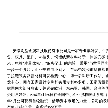
安徽均益金属科技股份有限公司是一家专业集研发、生
备、模具、配件、
拉头、铜铝线新材料材于一体的安徽
YG
来，凭着“质量优先”、“服务至上”的宗旨，秉承“与世界同
一步一个脚印，企业规模由小到大，产品档次和市场份额
了拉链装备及新材料研发检测中心、博士后科研工作站、
发中心，拥有国家设计专利和实用专利
多项，国家质量
80
据国内大部分省市，并远销欧洲、东南亚、韩国、台湾等
受用户好评。
年
月
日在全国中小企业股权转让系统（
2016
4
26
年
月公司获得首轮融资，借助资本市场的力量，公司的发
1
产值超过
亿元，利税近
万元。
6
5000