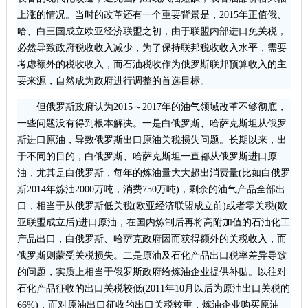
上涨的情况。当时的改革还有一个重要背景是，2015年正值俄、
哈、白三国成立欧亚经济联盟之初，由于联盟内部进口免关税，
必然导致政府税收收入减少，为了保持联邦税收收入水平，需要
考虑额外的税收收入，而石油税收作为俄罗斯联邦预算收入的主
要来源，自然成为政府进行调整的首选目标。
但俄罗斯政府认为2015～2017年的油气领域改革不够彻底，
一些问题没有得到根本解决。一是白俄罗斯、哈萨克斯坦从俄罗
斯进口原油，导致俄罗斯出口原油关税损失问题。长期以来，出
于不同的目的，白俄罗斯、哈萨克斯坦一直都从俄罗斯进口原
油，尤其是白俄罗斯，每年的炼油量大大超出消费量(比如白俄罗
斯2014年炼油2000万吨，消费750万吨)，剩余的油气产品全部出
口，相当于从俄罗斯低关税(欧亚经济联盟成立前)或者零关税(欧
亚联盟成立后)进口原油，在国内炼制后再将高附加值的石油化工
产品出口，白俄罗斯、哈萨克政府因而获得额外的关税收入，而
俄罗斯则蒙受关税损失。二是原油及石化产品出口税率差异导致
的问题，实质上相当于俄罗斯政府给炼油企业提供补贴。以往对
石化产品征收的出口关税较低(2011年10月以后为原油出口关税的
66%)，而对原油出口征收的出口关税较重，炼油企业购买原油