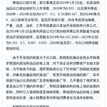
降低出口税方面，新方案规定自2019年1月1日起，在原油和
油品出口税征收时引入常系数，2019年为0.833，以后逐年降低，
2020年～2023年分别为0.677、0.5、0.333和0.167，到2024年降为
0，出口税将完全取消。提高开采税方面，综合考虑原油储量、
产量、品质，油价、汇率等因素设计原油开采税税率计算公式，
自2019年1月1日起将利用该公式计算的税率乘以常系数最为征收
原油开采税的税率，该系数在2019年为0.167,2020～2023年分别
为0.333、0.5、0.667、0.833，2024年提高至1，与出口税降低幅
度相对应。
由于开采税的税基大于出口税，新税制实施后必然会导致俄
罗斯国内原油和油品价格上涨，对下游企业和消费者产生较大影
响，为平衡多方利益，俄罗斯政府出台了针对炼厂的税收优惠政
策，对象包括偏远地区炼油厂、投资升级炼油设施的炼厂、高辛
烷值汽油占比高的炼厂及受制裁的炼厂等，几乎囊括了俄罗斯主
要是由公司下属的所有炼厂，帮助其缓解原料价格上涨的短期内
影响，同时引入退税制度及倾销系数，降低国内油品价格上涨幅
度和波动长度，减小税费改革对终端消费者生活成本的影响。
积极影响远超过负面影响