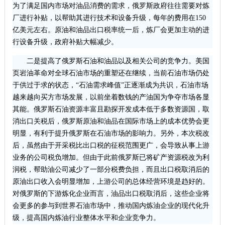
为了满足国内市场对油品消费的需求，俄罗斯政府往往需要对炼
厂进行补贴，以帮助其进行技术和设备升级，每年的费用在150
亿美元左右。原油和油品出口税率统一后，炼厂会更加主动的进
行设备升级，政府补贴大幅减少。
二是提高了俄罗斯石油和油品以及相关公司的竞争力。美国
页岩油革命对全球石油市场的重塑还在继续，当前石油市场仍处
于供过于求的状态，“石油需求峰值”正逐渐成为共识，石油市场
越来越向买方市场发展，以前坐着数钱的产油国为争夺市场各显
其能。俄罗斯石油资源丰富且勘探开发成本低于多数资源国，取
消出口关税后，俄罗斯原油和油品在国际市场上的成本优势会更
明显，有利于提升俄罗斯在石油市场的影响力。另外，本次税改
后，虽然由于开采税比出口税的征税范围更广，会导致从事上游
业务的公司税负增加。但由于此前俄罗斯已将矿产资源税改为利
润税，帮助油公司减少了一部分税费负担，而且出口税取消后的
原油出口收入会明显增加，上游公司的总体经营环境是趋好的。
对俄罗斯的下游炼化企业而言，油品出口税取消后，这些企业将
会更多的参与到世界石油市场中，推动国内炼油企业的现代化升
级，提高国内炼油行业整体水平和企业竞争力。