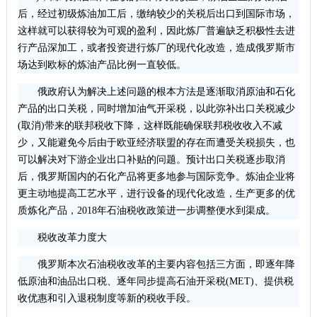
后，经过初级炼油加工后，缴纳较少的关税后出口到国际市场，
这样就可以获得较为可观的盈利，因此炼厂普遍缺乏积极性去进
行产品深加工，或者投资进行炼厂的现代化改造，造成俄罗斯市
场达到欧标的炼油产品比例一直较低。
俄政府认为解决上述问题的根本方法是逐渐取消原油和石化
产品的出口关税，同时增加油气开采税，以此弥补出口关税减少
(取消)带来的联邦税收下降，这样既能确保联邦税收收入不减
少，又能避免今后由于欧亚经济联盟的存在而遭受关税损失，也
可以解决对下游企业出口补贴的问题。预计出口关税逐步取消
后，俄罗斯国内的石化产品将更多地参与国际竞争。炼油企业将
更主动地提高工艺水平，进行设备的现代化改造，生产更多的优
质炼化产品，2018年石油税收政策进一步调整便水到渠成。
税收改革力度大
俄罗斯本次石油税收改革的主要内容包括三方面，即逐年降
低原油和油品出口税、逐年同步提高石油开采税(MET)、提供税
收优惠和引入退税制度等新的税收手段。