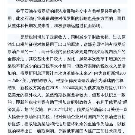
鉴于石油在俄罗斯的经济发展和外交中有着举足轻重的作
用，此次石油行业税费调整对俄罗斯的影响也是多方面的，而且
从整体和长期发展来看，积极影响远超过负面影响。
一是新税制增加了政府收入，同时减少了财政负担。过去原
油出口税的征税对象是用于出口的原油，这部分原油约占俄罗斯
原油产量的一半，而开采税的征税对象则是在俄罗斯境内所产的
全部原油，其税基比出口税大，因此，虽然本次改革中增加的开
采税率和减少的出口税率大小相同，但政府实际的税收收入是增
加的。俄罗斯副总理预计本次改革能在未来6年内为政府新增200
～250亿美元的财政收入。根据伍德麦肯锡以油价为基础的估算
结果，新税收方案会在2019～2024年期间为俄罗斯政府提供1120
亿美元的额外收入。虽然预期数据差异较大，但基本认识是一致
的，即新的税收方案有助于增加政府财政收入，有利于俄罗斯“经
济复苏计划”的实施。在2017年以前，俄罗斯的油品出口关税一直
大幅低于原油出口关税，很对炼油企业只对国内产的原油进行初
步提炼，提取轻质柴油和汽油后便将剩余的重油作为油品，以较
低的税率出口，赚取利润。导致俄罗斯国内炼厂工艺技术落后，