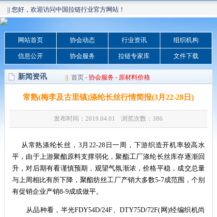
|| 您好，欢迎访问中国拉链行业官方网站！
网站首页
协会动态
行业资讯
组织机构
信息公开
协会服务
拉链专家库
文件下载
新闻资讯
||
首页
-
协会服务
-
原材料价格
常熟(梅李及古里镇)涤纶长丝行情简报(3月22-28日)
发布时间：2019.04.01 浏览次数：
386
从常熟涤纶长丝，3月22-28日一周，下游织造开机率较高水
平，由于上游聚酯原料支撑弱化，聚酯工厂涤纶长丝库存逐渐回
升，对后期有看谨慎预期，观望气氛渐浓，价格平稳，成交总量
与上周相比有所下降，聚酯纺丝工厂产销大多数5-7成范围，个别
有促销企业产销8-9成或做平。
从品种看，半光FDY54D/24F、DTY75D/72F(网)经编织机尚