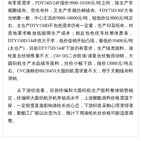
有零星需求，FDY54D/24F报价9900-10100元/吨之间，除生产常
规圈绒布、荧光布外，又生产常规仿棉绒布。FDY75D/36F大有
光销量一般，中心主流价9900-10000元/吨，较低价位9800元/吨左
右。太仓产DTY150D不包色需求仍有一定量，生产印花坯布，对
质地要求略放低能降生产成本；相反包色优等丝整体萧条，
DTY150D/144F供大于求，低价促销开始凸现，最低价10400元/吨
(太仓产)，目前DTY75D/144F下游仍有需求，生产绒类面料。涤
纶复合丝销售量不大，(50+50)二步纺涤/涤复合丝勉强动销，大
圆织机生产水晶绒等面料，丝价小幅下跌，报价13000元/吨左
右。CVC涤棉纱80/2045S大圆织机需求量不大，用于天鹅绒布料
滞销。
从下游织造看，目前经编和大圆织机生产面料整体销势稳
定，经编和大圆织机开机率较高水平，上游聚酯原料价格震荡下
探，一定程度直接影响涤纶长丝心态，下游织造采购心理变得谨
慎，聚酯工厂都以出货为主，预计下周涤纶长丝价格可能适度调
整。