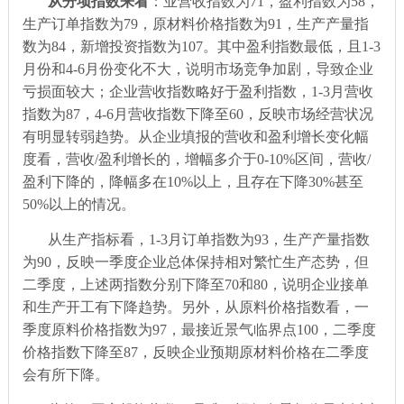
从分项指数来看
：业营收指数为
71
，盈利指数为
58
，
生产订单指数为
79
，原材料价格指数为
91
，生产产量指
数为
84
，新增投资指数为
107
。其中盈利指数最低，且
1-3
月份和
4-6
月份变化不大，说明市场竞争加剧，导致企业
亏损面较大；企业营收指数略好于盈利指数，
1-3
月营收
指数为
87
，
4-6
月营收指数下降至
60
，反映市场经营状况
有明显转弱趋势。从企业填报的营收和盈利增长变化幅
度看，营收
/
盈利增长的，增幅多介于
0-10%
区间，营收
/
盈利下降的，降幅多在
10%
以上，且存在下降
30%
甚至
50%
以上的情况。
从生产指标看，
1-3
月订单指数为
93
，生产产量指数
为
90
，反映一季度企业总体保持相对繁忙生产态势，但
二季度，上述两指数分别下降至
70
和
80
，说明企业接单
和生产开工有下降趋势。另外，从原料价格指数看，一
季度原料价格指数为
97
，最接近景气临界点
100
，二季度
价格指数下降至
87
，反映企业预期原材料价格在二季度
会有所下降。