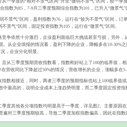
行从一季度的“相对不景气区间”升至“微弱不景气”区间，较一季
合指数为
85
，
7-9
月三季度预期综合指数为
101
，已升入“微景气
微弱不景气”区间，盈利指数为
76
，运行在“较为不景气”区间，订
弱不景气”区间，固定投资指数为
105
，运行在“微景气”区间。
格竞争依然十分激烈，企业盈利面临巨大挑战甚至亏损，另外，
观。从企业填报的情况看，盈利下降的企业，降幅多在
10-30%
之
情况，企业分化明显。
，且从三季度预期营收指数看，指数刚好站上了
100
的临界值，相
存在营收同比下降超过
50%
的情况；营收增长的企业，涨幅多在
5
收指数相接近，同时，两者三季度的预期指标也站上
100
临界值或
数中最高的，说明企业成本上涨趋势明显，而二季度固定投资指
二季度其他各分项指数均明显高于一季度，详见图
2
。主要原因在
普遍对三季度预期较高，导致二季度加权指数偏高，因此在指数