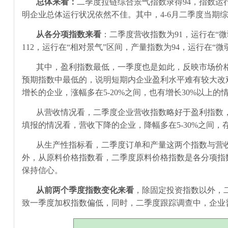
总体来看：
二季度拉链综合景气指数录得
94
，指数运
明企业总体运行状况依然不佳。其中，
4-6
月二季度当期综
从各分项指数来看
：二季度营收指数为
91
，运行在“
112
，运行在“相对景气”区间，产量指数为
94
，运行在“微
其中，盈利指数最低，一季度也是如此，反映市场价
预期指数中最低的，说明短期内企业盈利水平难有较大改
增长的企业，涨幅多在
5-20%
之间，也有增长
30%
以上的
从营收情况看，二季度企业营收指数略好于盈利指数
填报的情况看，营收下降的企业，降幅多在
5-30%
之间，
从生产性指标看，二季度订单和产量这两个指数与营
外，从原料价格指数看，二季度原料价格指数是各分项指
保持信心。
从前两个季度指数变化来看
，除固定投资指数以外，
致一季度加权指数偏低，同时，二季度跟踪调查中，企业