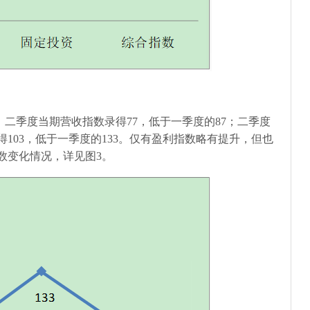
，二季度当期营收指数录得
77
，低于一季度的
87
；二季度
得
103
，低于一季度的
133
。仅有盈利指数略有提升，但也
数变化情况，详见图
3
。