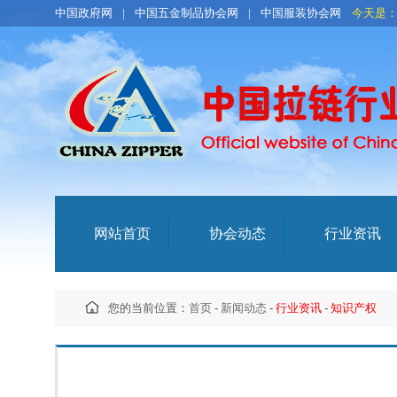
中国政府网
|
中国五金制品协会网
|
中国服装协会网
今天是
网站首页
协会动态
行业资讯
您的当前位置：
首页
-
新闻动态
-
行业资讯
-
知识产权