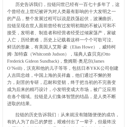
历史告诉我们，拉链问世已经有一百七十多年了，这
个曾经在上世纪被评为对人类最有影响的十大发明之一
的产品，整个发展过程可以说是跌荡起伏，波澜曲折。
拉链呈现在世人面前曾经有过发明初期的不被认可和不
接受，发明者、制造者和经营者经受过倾家荡产，家破
人亡，历经磨难，历史上记载着这样一个个可歌可泣、
鲜活的形象，有美国人艾斯·豪（
Elias Howe
），威特柯
姆· 加特森（
Whitcomb Judson
），瑞典人森贝克
(Otto
Frederick Gideon Sundback)
，詹姆斯
·
奥尼尔
(James
O’Neill)
，沃克和他的儿子等等，包括日本
YKK
公司创建
人吉田忠雄，中国上海的吴祥鑫，他们通过不懈的努
力，刻苦的专研，忍耐和坚韧，终于把当初的不完善变
成为后来的精巧设计，小发明变成大市场，被广泛应用
在各个领域。拉链是人们集体智慧的结晶，是人类不断
进取的结果。
拉链的历史告诉我们：从来就没有随随便便的成功，
有的人为了自己的梦想，艰难付出了一辈子，但最终没