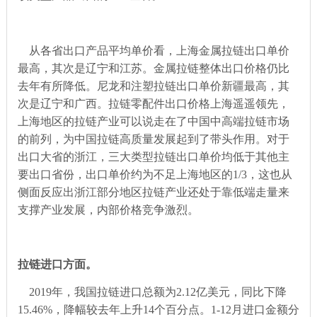
从各省出口产品平均单价看，上海金属拉链出口单价
最高，其次是辽宁和江苏。金属拉链整体出口价格仍比
去年有所降低。尼龙和注塑拉链出口单价新疆最高，其
次是辽宁和广西。拉链零配件出口价格上海遥遥领先，
上海地区的拉链产业可以说走在了中国中高端拉链市场
的前列，为中国拉链高质量发展起到了带头作用。对于
出口大省的浙江，三大类型拉链出口单价均低于其他主
要出口省份，出口单价约为不足上海地区的
1/3
，这也从
侧面反应出浙江部分地区拉链产业还处于靠低端走量来
支撑产业发展，内部价格竞争激烈。
拉链进口方面。
2019年，我国拉链进口总额为
2.12
亿美元，同比下降
15.46%
，降幅较去年上升
14
个百分点。
1-12
月进口金额分