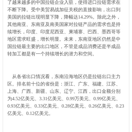
了越来越多的中国拉链企业入驻，使得进口拉链需求在
不断下降。受中美贸易战加征关税的直接影响，出口到
美国的拉链出现明显下降，降幅达
14.29%
。除此之外，
其他南亚、东南亚及南美国家对拉链产品的需求也是持
续增长，印度、印度尼西亚、柬埔寨、巴西、墨西哥等
地区需求旺盛，增长明显。未来，东南亚地区仍然是中
国拉链最主要的出口地区，不管是成品消费还是半成品
转加工都是有一个持续增长的潜力和空间。
从各省出口情况看，东南沿海地区仍是拉链出口主力
区。排名前十位的省份是：浙江、广东、福建、江苏、
上海、广西、新疆、山东、辽宁、江西，出口金额分别
为
4.52
亿美元、
3.31
亿美元、
0.99
万美元、
0.99
亿美元、
0.93
亿美元、
0.33
亿美元、
0.28
亿美元、
0.26
亿美元、
0.23
亿美元、
0.12
亿美元。