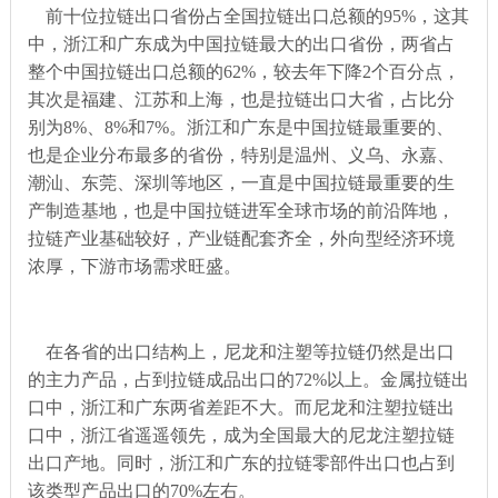
前十位拉链出口省份占全国拉链出口总额的
95%
，这其
中，浙江和广东成为中国拉链最大的出口省份，两省占
整个中国拉链出口总额的
62%
，较去年下降
2
个百分点，
其次是福建、江苏和上海，也是拉链出口大省，占比分
别为
8%
、
8%
和
7%
。浙江和广东是中国拉链最重要的、
也是企业分布最多的省份，特别是温州、义乌、永嘉、
潮汕、东莞、深圳等地区，一直是中国拉链最重要的生
产制造基地，也是中国拉链进军全球市场的前沿阵地，
拉链产业基础较好，产业链配套齐全，外向型经济环境
浓厚，下游市场需求旺盛。
在各省的出口结构上，尼龙和注塑等拉链仍然是出口
的主力产品，占到拉链成品出口的
72%
以上。金属拉链出
口中，浙江和广东两省差距不大。而尼龙和注塑拉链出
口中，浙江省遥遥领先，成为全国最大的尼龙注塑拉链
出口产地。同时，浙江和广东的拉链零部件出口也占到
该类型产品出口的
70%
左右。