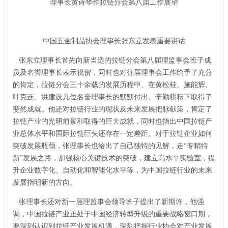
理事长黄诗华作拉链分会第八届工作展望
中国五金制品协会理事长张东立发表重要讲话
张东立理事长首先向新当选的拉链分会第八届理监事会班子成
员及名誉理事长表示祝贺，同时也对往届理事会工作给予了充分
的肯定，拉链分会三十余载的发展历程中、在黄松桂、施能辉、
叶克连、洪建设几位名誉理事长的默默付出、辛勤耕耘下取得了
斐然成就。他还对拉链行业的现状及未来发展把脉献策，肯定了
拉链产业的光明前景和取得的巨大成就，同时也指出中国拉链产
业总体水平和国际拉链巨头还存在一定差距。对于拉链企业如何
突破发展瓶颈，张理事长也给出了自己独特的见解，走“专精特
新”发展之路，加强核心关键技术的突破，建立高水平实验室，提
升企业数字化、自动化和智能化水平等，为中国拉链行业的未来
发展指明新的方向。
张理事长还对新一届理监事会领导班子提出了新期许，他强
调，中国拉链产业正处于中国经济转型升级的重要战略窗口期，
要深刻认识到拉链产业发展机遇，深刻把握行业协会对产业发展