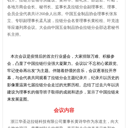
召开。拉链分会领导洪建设、黄诗华、蔡礼永、邵达君、叶毅；
各地方商会会长、秘书长、监事长及拉链分会副理事长、理事、
会员企业代表共计260余人出席。中国五金制品协会理事长张东
立、专职副理事长孟凡波，拉链分会名誉理事长黄松桂、叶克连
等应邀列席会议。大会由中国五金制品协会拉链分会邵达君秘书
长主持
。
本次会议是疫情后的首次行业盛会，大家排除万难、积极参
会，凸显了中国拉链行业强大凝聚力。会议以“不忘初心紧跟党、
牢记使命再出发”为主题。伴随着舒缓的音乐，会议逐渐拉开序
幕，与会代表共同观看了拉链分会主题纪录片，纪录片以历史的
影像重温第七届拉链分会走过的光辉历程。总结了过去六年以洪
建设为理事长的领导班子取得的成就和进步，宣示了中国拉链未
来发展蓝图
。
会议内容
浙江华圣达拉链科技有限公司董事长黄诗华作为东道主，向大