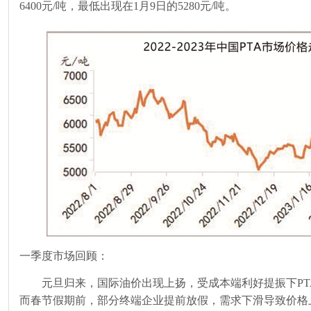
6400
元
/
吨，最低出现在
1
月
9
日的
5280
元
/
吨。
一季度市场回顾：
元旦归来，国际油价出现上扬，受成本端利好提振下
P
而春节假期前，部分终端企业提前放假，需求下滑导致价格