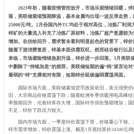
2023年初，随着疫情管控放开，市场乐观情绪回暖，
落，美联储紧缩预期降温，基本金属均出现一波反弹走势，
25000
元
/
吨。
2
月份国内外
TC
均处于相对高位，冶炼厂利润
锌矿的大量流入补充了冶炼厂原材料，冶炼厂超产意愿较为
增加。在供给回升，需求暂未看到明显起色的背景下，锌价
随着下游消费复苏，锌基本面供需双旺。然而硅谷银行以及
来临，市场避险情绪急剧升温，锌价进一步回落。
3
月美联
中删除了
“
持续加息
”
的措辞。美联储短期的偏
“
鸽
”
派言论对
最弱的
“
锌
”
支撑相对有限，短期锌价延续偏弱震荡局面。
国际市场方面，美联储紧缩货币政策依旧，美元强势仍
旧，大宗商品价格震荡下跌；随着欧洲冬季供暖用电高峰结
率预期回升，伦敦锌库存大增，国际锌市供给预期增加；国
不足，锌价下跌压力较大。
国内市场方面，一季度锌价震荡下滑，价格重心下移。
锌市需求增加，锌价震荡上涨。截至
1
月底结算价
24340
元
/