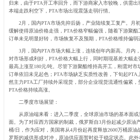
归来，由于
PTA
开工率回升，而下游商家入市较晚，供需出
本端走跌利空下，
PTA
市场出现震荡走弱行情。
2月，国内
PTA
市场先抑后扬，产业陆续复工复产。月
缓解使得原油价格走强，
PTA
价格窄幅偏强，随着下游聚酯
订单未见明显好转，市场恢复不及预期，
PTA
价格维持偏弱
3月，国内
PTA
市场大幅上涨，连续创年内新高。月内
对市场形成利好，
PTA
价格大幅上行，同时期现基差大幅走
最高上涨至
180
元
/
吨。尽管下游聚酯维持高开工，刚需对市
订单依旧未见起色；
PTA
市场缺乏实质性改善，下旬起
PTA
然主力
PTA
工厂持续外采现货，部分企业现货流通性偏紧，
PTA
价格持续高涨。
二季度市场展望：
从原油端来看：进入二季度，全球原油市场的基本面或
面。为了对应西方国家的制裁，俄罗斯自
3
月份起减少原油
桶
/
日，作为应对，美国将从
4
月份起再度释放
2600
万桶原油
罗斯的减供形成对冲，原油供应面暂时处于稳定状态。此外