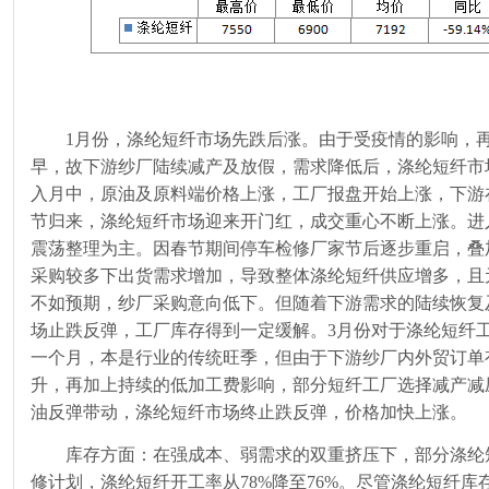
1月份，涤纶短纤市场先跌后涨。由于受疫情的影响，
早，故下游纱厂陆续减产及放假，需求降低后，涤纶短纤市
入月中，原油及原料端价格上涨，工厂报盘开始上涨，下游
节归来，涤纶短纤市场迎来开门红，成交重心不断上涨。进
震荡整理为主。因春节期间停车检修厂家节后逐步重启，叠
采购较多下出货需求增加，导致整体涤纶短纤供应增多，且
不如预期，纱厂采购意向低下。但随着下游需求的陆续恢复
场止跌反弹，工厂库存得到一定缓解。
3
月份对于涤纶短纤
一个月，本是行业的传统旺季，但由于下游纱厂内外贸订单
升，再加上持续的低加工费影响，部分短纤工厂选择减产减
油反弹带动，涤纶短纤市场终止跌反弹，价格加快上涨。
库存方面：在强成本、弱需求的双重挤压下，部分涤纶
修计划，涤纶短纤开工率从
78%
降至
76%
。尽管涤纶短纤库