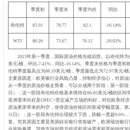
季度初
季度末
季度均价
同比
布伦特
85.91
79.77
82.1
-16.14%
WTI
80.26
75.67
76.12
-20.02%
2023年第一季度，国际原油价格先稳后跌。以布伦特
美元
/
桶，环比
-7.41%
，同比
-16.14%
。季度末价格与季度初
伦特季度最高点为
88.19
美元
/
桶，季度最低点为
72.97
美元
/
桶
主要原因是：欧美银行业风险凸显，抑制经济信心，对原油
从一季度的原油价格走势看，可以分成两个阶段：第一阶段
日）：这一阶段布伦特价格基本维持在
80-85
美元
/
桶的区间
亚洲需求向好及
OPEC+
坚定减产立场的利好，对抗欧美经济
原油累库带来的利空，使得原油价格区间形成窄幅震荡。第
31
日）：这一阶段布伦特出现较大下跌，跌幅一度超
9.6%
，
复。究其原因主要是美国硅谷银行突发破产，欧洲瑞信银行
业风险暴露，导致市场对西方经济和原油需求前景的担忧加