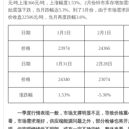
元
/
吨上涨
366
元
/
吨，上涨幅度
1.53%
。
2
月份锌市库存增加需
始震荡下跌，当月跌幅达
5.3%
。到了
3
月份，由于市场需求
价收盘
22506
元
/
吨，当月再度跌幅
3.6%
。
日期
1月
1
日
2月
1
日
价格
23974
24366
日期
1月
31
日
2月
28
日
价格
24340
23074
涨跌幅
1.53%
-5.30%
一季度行情表现一般，市场支撑明显不足，导致价格重
看，市场需求渐好，供应端能源问题之外，部分检修也将开