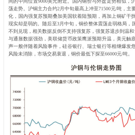
间的中间位置
9000
美元附近。国内铜价与外盘走势相似，
荡走势。沪铜主力合约
2
月中旬最高上冲至
71500
元
/
吨，主
化，国内强复苏预期叠加美国软着陆预期，再加上铜矿干
现实却是弱的。随后至
3
月中旬，铜价整体震荡走弱格局，
不到兑现，相关数据反倒不支持强复苏，强复苏退步到温和
与通胀数据强劲，美联储货币政策鹰派预期升温，美元触
声一般伴随着风险事件，硅谷银行、瑞士银行等相继爆发
风险未消除，市场交易衰退，铜价最低下探至
66000
元
/
吨。