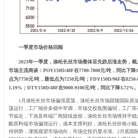
一季度市场价格回顾
2023年一季度，涤纶长丝市场整体呈先跌后涨走势，截
市场主流商谈：
POY150D/48F
在
7700-7800
元
/
吨，同比下降
点为
7750
元
/
吨，最低点为
7250
元
/
吨；
FDY150D/96F
在
8250-
1.19%
；
DTY150D/48F
在
9000-9100
元
/
吨，同比下降
3.72%
1月涤纶长丝市场偏强震荡，涤纶长丝市场跟随国际原
荡运行，工厂报价多稳中窄调，市场交投氛围偏弱，工厂库
节临近，下游及终端厂商陆续放假，涤纶长丝市场维持平稳
酯原料端市场偏强运行，成本支撑利好，涤纶长丝价格小幅
持弱势，谨慎观望市场动向，市场交投仍显冷清。
2
月底国