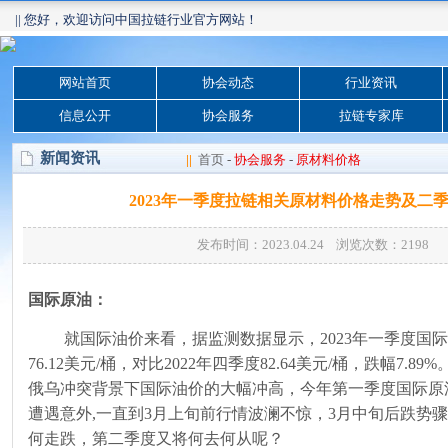
|| 您好，欢迎访问中国拉链行业官方网站！
网站首页
协会动态
行业资讯
信息公开
协会服务
拉链专家库
新闻资讯
||
首页
-
协会服务
-
原材料价格
2023年一季度拉链相关原材料价格走势及二
发布时间：2023.04.24 浏览次数：
2198
国际原油：
就国际油价来看，据监测数据显示，
2023
年一季度国
76.12
美元
/
桶，对比
2022
年四季度
82.64
美元
/
桶，跌幅
7.89%
俄乌冲突背景下国际油价的大幅冲高，今年第一季度国际原
遭遇意外
,
一直到
3
月上旬前行情波澜不惊，
3
月中旬后跌势
何走跌，第二季度又将何去何从呢？