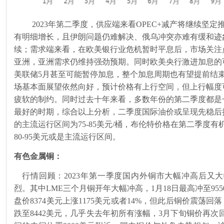
2023年第二季度，供应端来看
OPEC+
减产将继续坚定
有明细增长，且伊朗问题仍难解决、俄乌冲突亦难有缓和迹
续；需求端来看，在欧美银行业危机暂时平息后，市场关注
亚洲，亚洲需求仍维持强劲预期。同时欧美央行激进加息的
美联储
5
月甚至可能暂停加息，整个加息周期也有望提前结
场基本面展望依然向好，预计价格有上行空间，但上行幅度
疲软的制约。同时过去十年来看，多数年份的第二季度都是
最好的时期，综合以上分析，二季度国际油价或呈现先稳后
的主流运行区间为
75-85
美元
/
桶，布伦特价格在第二季度有
80-95
美元或是主流运行区间。
有色金属铜：
行情回顾：
2023
年第一季度国内外铜市大幅冲高后又大
烈。其中
LME
三个月铜开年大幅冲高，
1
月
18
日最高冲至
955
盘价
8374
美元上涨
1175
美元或者
14%
，但此后铜价震荡回落
跌至
8442
美元，几乎失去年初所有涨幅，
3
月下旬铜价再次