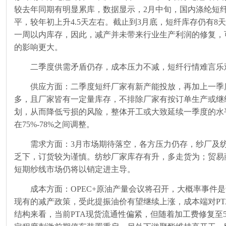
较去年同期有明显累库，数据显示，
2
月中旬，国内涤纶短
平，较年初上升
4.5
天左右。截止到
3
月底，短纤库存仍有
8
一周以内库存，因此，减产并未带来行业生产利润的修复，
的影响更大。
二季度供需矛盾仍存，成本压力不减，短纤行情难言乐
供应方面：二季度短纤厂家有新产能投放，再加上一季
多，且厂家皆有一定量库存，不排除厂家有按订单生产或继
划，从而降低亏损的风险，整体开工或大致延续一季度的水
在
75%-78%
之间调整。
需求方面：
3
月市场期待落空，各方压力仍存，纱厂及
乏下，订货较为谨慎。纺纱厂家库存有升，多走货为；贸易
短期纱线市场仍将以销定进主导。
成本方面：
OPEC+
原油产量会议将召开，大概率事件是
现有的减产政策，受此提振油价有望继续上涨，成本端对
P
结构来看，当前
PTA
现货流通性偏紧，但随着加工费修复至