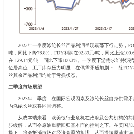
2023年一季度涤纶长丝产品利润呈现震荡下行走势，
P
吨，同比下降
76.8%
，
FDY
利润在
92.89
元
/
吨，同比上涨
100.
在
-129.14
元
/
吨，同比下降
100.3%
。一季度下游需求维持弱
位居高位，工厂库存压力明显，在供需矛盾加剧下，除
FDY
丝其余产品利润均处于亏损状态。
二季度市场展望
2023年二季度，在国际宏观因素及涤纶长丝自身供需
内涤纶长丝或将区间调整。
从成本端来看，欧美银行业危机在政府及公共机构的共
步缓解，从而令原油重新回归基本面的控制之下。在美国加
提下，将会抵消市场对经济衰退的担忧，从而提振原油市场