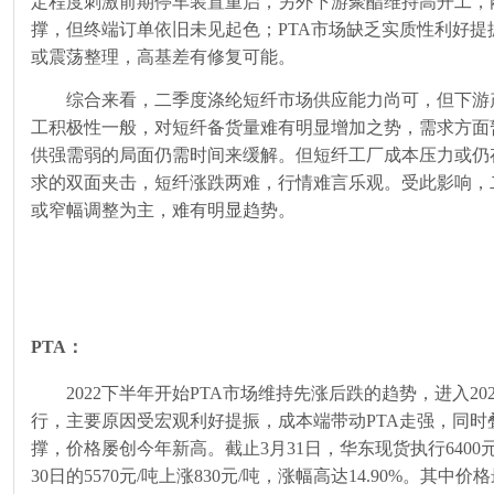
定程度刺激前期停车装置重启，另外下游聚酯维持高开工，
撑，但终端订单依旧未见起色；
PTA
市场缺乏实质性利好提
或震荡整理，高基差有修复可能。
综合来看，二季度涤纶短纤市场供应能力尚可，但下游
工积极性一般，对短纤备货量难有明显增加之势，需求方面
供强需弱的局面仍需时间来缓解。但短纤工厂成本压力或仍
求的双面夹击，短纤涨跌两难，行情难言乐观。受此影响，
或窄幅调整为主，难有明显趋势。
PTA：
2022下半年开始
PTA
市场维持先涨后跌的趋势，进入
20
行，主要原因受宏观利好提振，成本端带动
PTA
走强，同时
撑，价格屡创今年新高。截止
3
月
31
日，华东现货执行
6400
30
日的
5570
元
/
吨上涨
830
元
/
吨，涨幅高达
14.90%
。其中价格