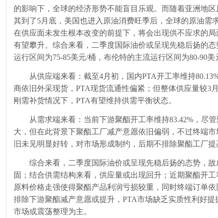
的影响下，全球的经济形势不能盲目乐观。而随着亚洲地区
其到了
5
月底，美国也进入原油消费旺季后，全球的原油需
在供应面未发生根本改变的前提下，将会出现供不应求的局
有望攀升。综合来看，二季度国际油价或呈现先稳后扬的态
运行区间为
75-85
美元
/
桶，布伦特的主流运行区间为
80-90
美
从供应端来看：截至
4
月初，国内
PTA
开工率维持
80.13
商依旧外采现货，
PTA
现货流通性偏紧；但整体供应量较
3
刚需补货情况下，
PTA
有望维持供需平衡状态。
从需求端来看：当前下游聚酯开工率维持
83.42%
，尽管
大，但在此背景下聚酯工厂减产意愿依旧偏弱，不过终端市
旧未见明显好转，对市场形成制约，后期不排除聚酯工厂提
综合来看，二季度国际油价或呈现先稳后扬的态势，故
固；结合供需结构来看，供应量或出现回升；近期聚酯开工
原料价格走强使得聚酯产品利润亏损较重，同时终端订单依
排除下游聚酯减产意愿或提升，
PTA
市场缺乏实质性利好提
市场或震荡整理为主。