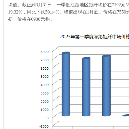
均值。截止到
3
月
31
日，一季度江浙地区短纤均价在
7192
元
/
19.32%
，同比下跌
59.14%
。峰值出现在
1
月底，价格在
7550
初，价格在
6900
元
/
吨。